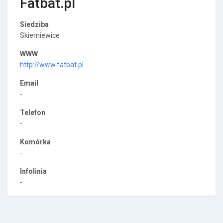
Fatbat.pl
Siedziba
Skierniewice
WWW
http://www.fatbat.pl
Email
-
Telefon
-
Komórka
-
Infolinia
-