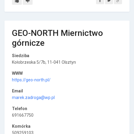
GEO-NORTH Miernictwo
górnicze
Siedziba
Kołobrzeska 5/7b, 11-041 Olsztyn
WWW
https://geo-north.pl/
Email
marek.zadroga@wp.pl
Telefon
691667750
Komórka
509259103