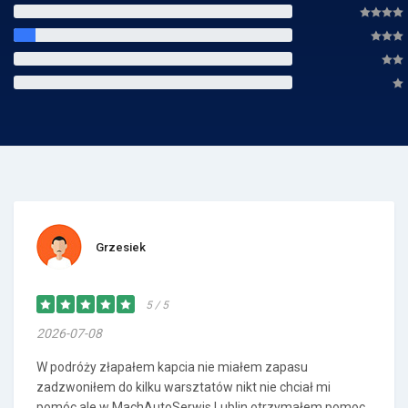
Grzesiek
5 / 5
2026-07-08
W podróży złapałem kapcia nie miałem zapasu
zadzwoniłem do kilku warsztatów nikt nie chciał mi
pomóc ale w MachAutoSerwis Lublin otrzymałem pomoc