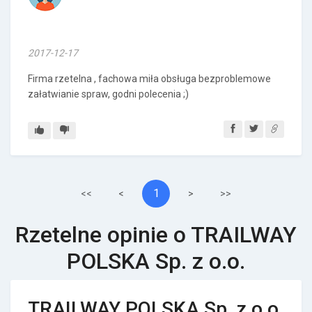
2017-12-17
Firma rzetelna , fachowa miła obsługa bezproblemowe
załatwianie spraw, godni polecenia ;)
1
<<
<
>
>>
Rzetelne opinie o TRAILWAY
POLSKA Sp. z o.o.
TRAILWAY POLSKA Sp. z o.o.