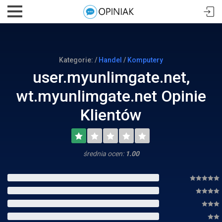
Kategorie: /
Handel
/
Komputery
user.myunlimgate.net,
wt.myunlimgate.net Opinie
Klientów
średnia ocen:
1.00