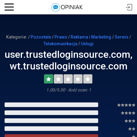
Kategorie: /
Pozostałe
/
Prawo
/
Reklama i Marketing
/
Serwis
/
Telekomunikacja
/
Usługi
user.trustedloginsource.com,
wt.trustedloginsource.com
1.00/5.00 - ilość ocen: 1