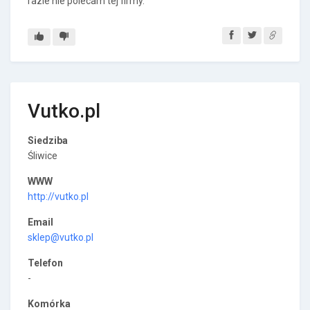
razie nie polecam tej firmy.
Vutko.pl
Siedziba
Śliwice
WWW
http://vutko.pl
Email
sklep@vutko.pl
Telefon
-
Komórka