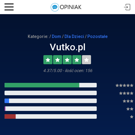
Kategorie: /
Dom
/
Dla Dzieci
/
Pozostałe
Vutko.pl
4.37/5.00 - ilość ocen: 156