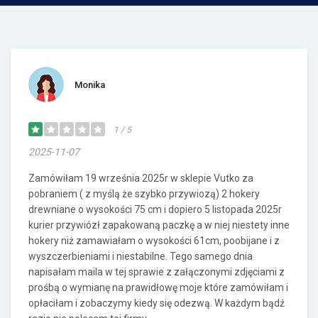
Monika
1 / 5
2025-11-07
Zamówiłam 19 września 2025r w sklepie Vutko za
pobraniem ( z myślą że szybko przywiozą) 2 hokery
drewniane o wysokości 75 cm i dopiero 5 listopada 2025r
kurier przywiózł zapakowaną paczkę a w niej niestety inne
hokery niż zamawiałam o wysokości 61cm, poobijane i z
wyszczerbieniami i niestabilne. Tego samego dnia
napisałam maila w tej sprawie z załączonymi zdjęciami z
prośbą o wymianę na prawidłowę moje które zamówiłam i
opłaciłam i zobaczymy kiedy się odezwą. W każdym bądź