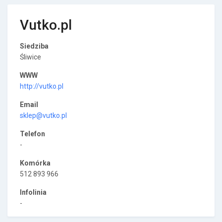
Vutko.pl
Siedziba
Śliwice
WWW
http://vutko.pl
Email
sklep@vutko.pl
Telefon
-
Komórka
512 893 966
Infolinia
-