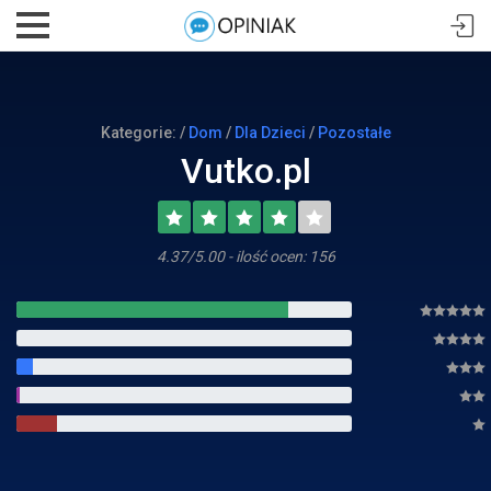
Kategorie: /
Dom
/
Dla Dzieci
/
Pozostałe
Vutko.pl
4.37/5.00 - ilość ocen: 156