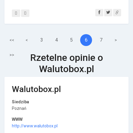
3
4
5
6
7
<<
<
>
Rzetelne opinie o
>>
Walutobox.pl
Walutobox.pl
Siedziba
Poznań
WWW
http://www.walutobox.pl