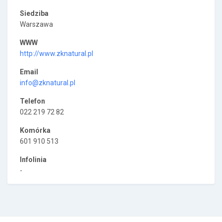
Siedziba
Warszawa
WWW
http://www.zknatural.pl
Email
info@zknatural.pl
Telefon
022 219 72 82
Komórka
601 910 513
Infolinia
-