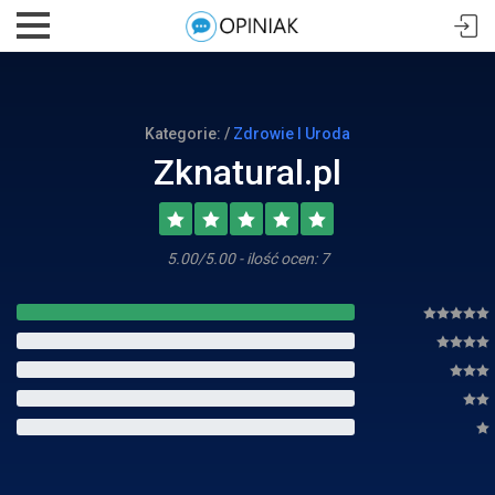
Kategorie: /
Zdrowie I Uroda
Zknatural.pl
5.00/5.00 - ilość ocen: 7