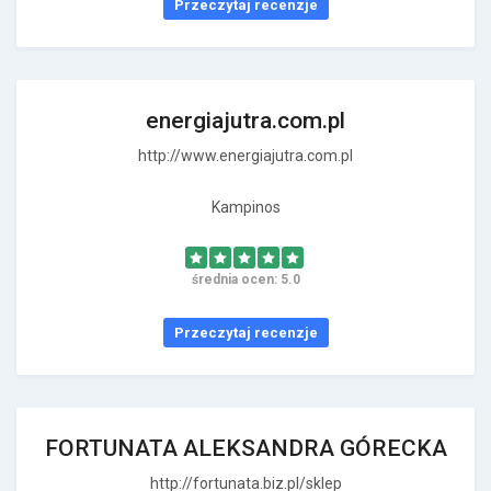
Przeczytaj recenzje
energiajutra.com.pl
http://www.energiajutra.com.pl
Kampinos
średnia ocen: 5.0
Przeczytaj recenzje
FORTUNATA ALEKSANDRA GÓRECKA
http://fortunata.biz.pl/sklep