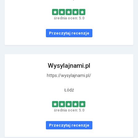
średnia ocen: 5.0
Przeczytaj recenzje
Wysylajnami.pl
https://wysylajnami.pl/
Łódź
średnia ocen: 5.0
Przeczytaj recenzje