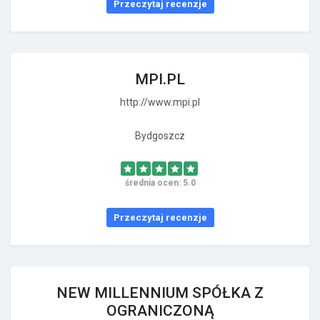
Przeczytaj recenzje
MPI.PL
http://www.mpi.pl
Bydgoszcz
średnia ocen: 5.0
Przeczytaj recenzje
NEW MILLENNIUM SPÓŁKA Z
OGRANICZONĄ