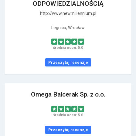
ODPOWIEDZIALNOŚCIĄ
http://www.newmillennium.pl
Legnica, Wrocław
średnia ocen: 5.0
Przeczytaj recenzje
Omega Balcerak Sp. z o.o.
średnia ocen: 5.0
Przeczytaj recenzje