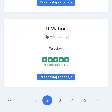
Przeczytaj recenzje
ITMation
http://itmation.pl
Wrocław
średnia ocen: 5.0
Przeczytaj recenzje
1
2
3
4
5
<<
<
>