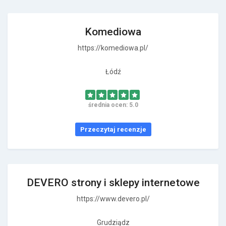
Komediowa
https://komediowa.pl/
Łódź
średnia ocen: 5.0
Przeczytaj recenzje
DEVERO strony i sklepy internetowe
https://www.devero.pl/
Grudziądz