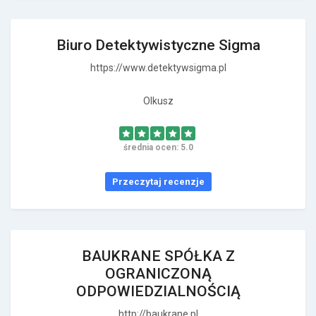
Biuro Detektywistyczne Sigma
https://www.detektywsigma.pl
Olkusz
średnia ocen: 5.0
Przeczytaj recenzje
BAUKRANE SPÓŁKA Z
OGRANICZONĄ
ODPOWIEDZIALNOŚCIĄ
http://baukrane.pl