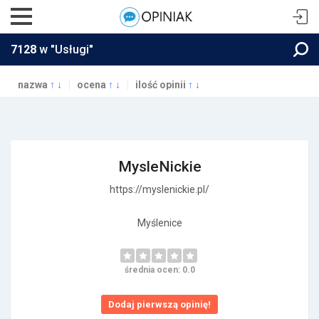
7128
w "Usługi"
nazwa
↑
↓
ocena
↑
↓
ilość opinii
↑
↓
MysleNickie
https://myslenickie.pl/
Myślenice
średnia ocen: 0.0
Dodaj pierwszą opinię!