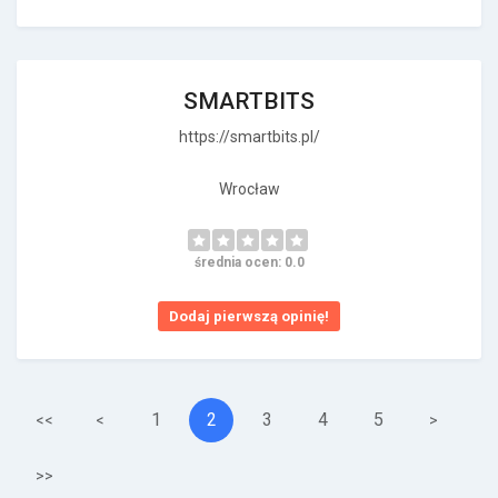
SMARTBITS
https://smartbits.pl/
Wrocław
średnia ocen: 0.0
Dodaj pierwszą opinię!
1
2
3
4
5
<<
<
>
>>