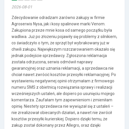
2026-08-01
Zdecydowanie odradzam zarówno zakupy w firmie
Agroserwis Nysa, jak i kosy spalinowe marki Venom.
Zakupiona przeze mnie kosa od samego początku była
wadliwa. Już po złożeniu pojawiły się problemy z silnikiem,
co świadczyło o tym, że sprzęt był wybrakowany już w
chwili zakupu. Największym rozczarowaniem okazało się
jednak podejście sprzedawcy. Zgłoszona reklamacja
została odrzucona, serwis odmówił naprawy
gwarancyjnej oraz uznania reklamacji, a sprzedawca nie
chciał nawet zwrócić kosztów przesyłki reklamacyjnej. Po
wystawieniu negatywnej opinii otrzymałam z firmowego
numeru SMS z obietnicą rozwiązania sprawy i realizacji
wcześniejszych ustaleń, ale dopiero po usunięciu mojego
komentarza. Zaufałam tym zapewnieniom i zmieniłam
opinię. Niestety sprzedawca nie wywiązał się z ustaleń –
nie zrealizował obiecanych działań, a nawet nie zwrócił
kosztów przesyłki kurierskiej. Dopiero dzięki temu, że
zakup został dokonany przez Allegro, oraz dzięki