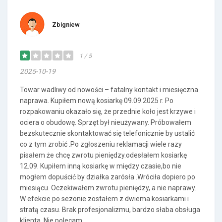
Zbigniew
1 / 5
2025-10-19
Towar wadliwy od nowości – fatalny kontakt i miesięczna
naprawa. Kupiłem nową kosiarkę 09.09.2025 r. Po
rozpakowaniu okazało się, że przednie koło jest krzywe i
ociera o obudowę. Sprzęt był nieużywany. Próbowałem
bezskutecznie skontaktować się telefonicznie by ustalić
co z tym zrobić .Po zgłoszeniu reklamacji wiele razy
pisałem że chcę zwrotu pieniędzy.odesłałem kosiarkę
12.09. Kupiłem inną kosiarkę w między czasie,bo nie
mogłem dopuścić by działka zarósła .Wróciła dopiero po
miesiącu. Oczekiwałem zwrotu pieniędzy, a nie naprawy.
W efekcie po sezonie zostałem z dwiema kosiarkami i
stratą czasu. Brak profesjonalizmu, bardzo słaba obsługa
klienta. Nie polecam.