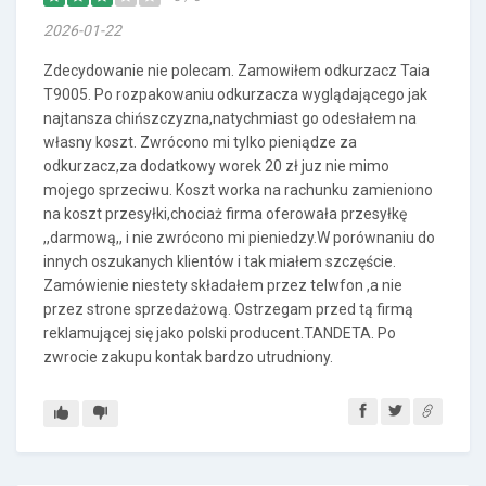
2026-01-22
Zdecydowanie nie polecam. Zamowiłem odkurzacz Taia
T9005. Po rozpakowaniu odkurzacza wyglądającego jak
najtansza chińszczyzna,natychmiast go odesłałem na
własny koszt. Zwrócono mi tylko pieniądze za
odkurzacz,za dodatkowy worek 20 zł juz nie mimo
mojego sprzeciwu. Koszt worka na rachunku zamieniono
na koszt przesyłki,chociaż firma oferowała przesyłkę
,,darmową,, i nie zwrócono mi pieniedzy.W porównaniu do
innych oszukanych klientów i tak miałem szczęście.
Zamówienie niestety składałem przez telwfon ,a nie
przez strone sprzedażową. Ostrzegam przed tą firmą
reklamującej się jako polski producent.TANDETA. Po
zwrocie zakupu kontak bardzo utrudniony.