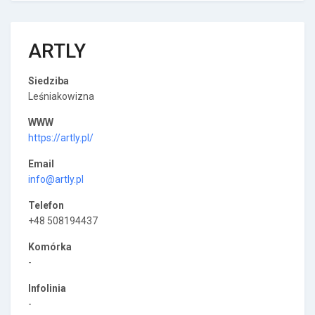
ARTLY
Siedziba
Leśniakowizna
WWW
https://artly.pl/
Email
info@artly.pl
Telefon
+48 508194437
Komórka
-
Infolinia
-