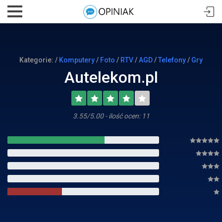
Kategorie: /
Komputery
/
Foto
/
RTV
/
AGD
/
Telefony
/
Gry
Autelekom.pl
3.55/5.00 - ilość ocen: 11