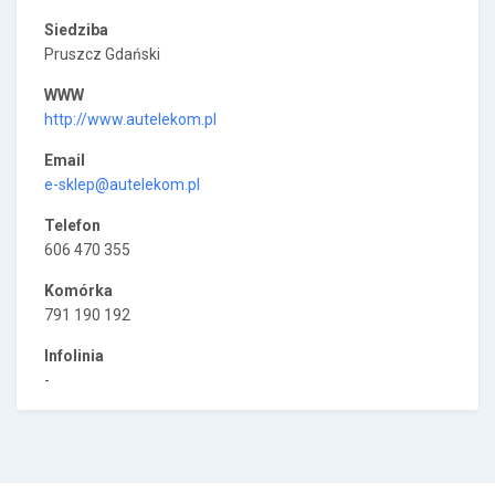
Siedziba
Pruszcz Gdański
WWW
http://www.autelekom.pl
Email
e-sklep@autelekom.pl
Telefon
606 470 355
Komórka
791 190 192
Infolinia
-