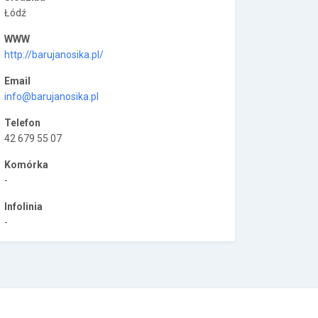
Łódź
WWW
http://barujanosika.pl/
Email
info@barujanosika.pl
Telefon
42 679 55 07
Komórka
-
Infolinia
-