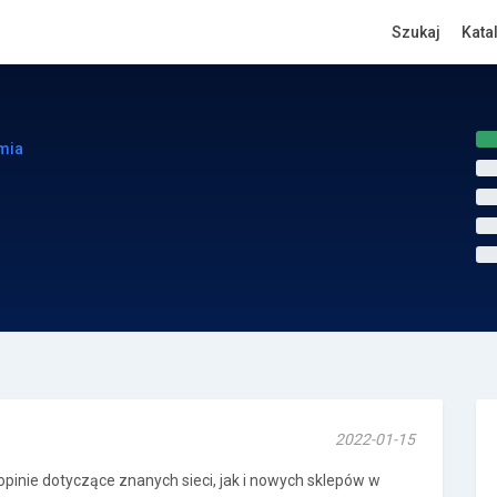
Szukaj
Kata
mia
2022-01-15
opinie dotyczące znanych sieci, jak i nowych sklepów w