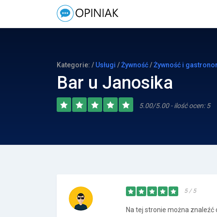
Kategorie: /
Usługi
/
Żywność
/
Żywność i gastrono
Bar u Janosika
5.00/5.00 - ilość ocen: 5
5 / 5
Na tej stronie można znaleźć 