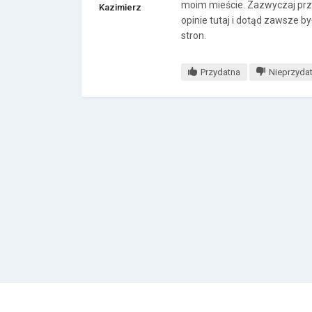
moim mieście. Zazwyczaj pr
Kazimierz
opinie tutaj i dotąd zawsze 
stron.
Przydatna
Nieprzyda