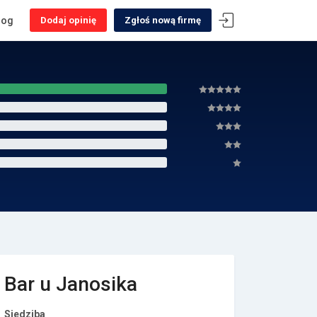
log
Dodaj opinię
Zgłoś nową firmę
Bar u Janosika
Siedziba