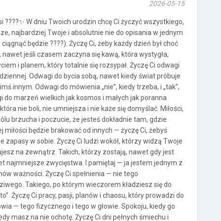
2026-05-15
i ????✨ W dniu Twoich urodzin chcę Ci życzyć wszystkiego,
sze, najbardziej Twoje i absolutnie nie do opisania w jednym
 i ciągnąć będzie ????). Życzę Ci, żeby każdy dzień był choć
, nawet jeśli czasem zaczyna się kawą, która wystygła,
em i planem, który totalnie się rozsypał. Życzę Ci odwagi
codziennej. Odwagi do bycia sobą, nawet kiedy świat próbuje
mś innym. Odwagi do mówienia „nie”, kiedy trzeba, i „tak”,
gi do marzeń wielkich jak kosmos i małych jak poranna
 która nie boli, nie umniejsza i nie każe się domyślać. Miłości,
bólu brzucha i poczucie, że jesteś dokładnie tam, gdzie
tej miłości będzie brakować od innych — życzę Ci, żebyś
e zapasy w sobie. Życzę Ci ludzi wokół, którzy widzą Twoje
zujesz na zewnątrz. Takich, którzy zostają, nawet gdy jest
wet najmniejsze zwycięstwa. I pamiętaj — ja jestem jednym z
nów ważności. Życzę Ci spełnienia — nie tego
iwego. Takiego, po którym wieczorem kładziesz się do
rto”. Życzę Ci pracy, pasji, planów i chaosu, który prowadzi do
owia — tego fizycznego i tego w głowie. Spokoju, kiedy go
iedy masz na nie ochotę. Życzę Ci dni pełnych śmiechu i