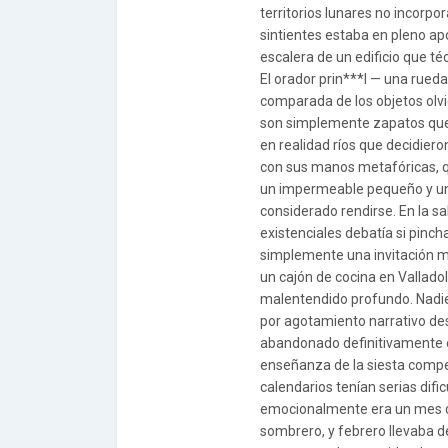
territorios lunares no incorp
sintientes estaba en pleno ap
escalera de un edificio que té
El orador prin***l — una rueda
comparada de los objetos ol
son simplemente zapatos que 
en realidad ríos que decidiero
con sus manos metafóricas, qu
un impermeable pequeño y un
considerado rendirse. En la s
existenciales debatía si pinc
simplemente una invitación ma
un cajón de cocina en Valladol
malentendido profundo. Nadie
por agotamiento narrativo desd
abandonado definitivamente el
enseñanza de la siesta compet
calendarios tenían serias dif
emocionalmente era un mes d
sombrero, y febrero llevaba 