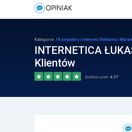
Kategorie: /
Komputery i Internet
/
Reklama i Marke
INTЕRNЕTICA ŁUKAS
Klientów
średnia ocen:
4.57