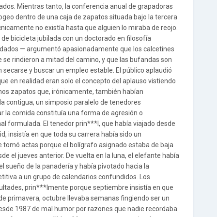
orados. Mientras tanto, la conferencia anual de grapadoras
ogeo dentro de una caja de zapatos situada bajo la tercera
cnicamente no existía hasta que alguien lo miraba de reojo.
 de bicicleta jubilada con un doctorado en filosofía
vidados — argumentó apasionadamente que los calcetines
se rindieron a mitad del camino, y que las bufandas son
n secarse y buscar un empleo estable. El público aplaudió
e en realidad eran solo el concepto del aplauso vistiendo
os zapatos que, irónicamente, también habían
ala contigua, un simposio paralelo de tenedores
har la comida constituía una forma de agresión o
l formulada. El tenedor prin***l, que había viajado desde
id, insistía en que toda su carrera había sido un
 tomó actas porque el bolígrafo asignado estaba de baja
e el jueves anterior. De vuelta en la luna, el elefante había
 sueño de la panadería y había pivotado hacia la
itiva a un grupo de calendarios confundidos. Los
icultades, prin***lmente porque septiembre insistía en que
e primavera, octubre llevaba semanas fingiendo ser un
desde 1987 de mal humor por razones que nadie recordaba