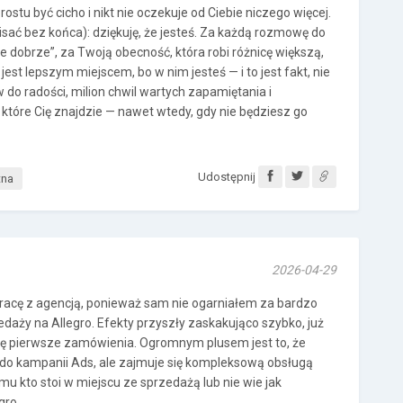
ostu być cicho i nikt nie oczekuje od Ciebie niczego więcej.
sać bez końca): dziękuję, że jesteś. Za każdą rozmowę do
e dobrze”, za Twoją obecność, która robi różnicę większą,
est lepszym miejscem, bo w nim jesteś — i to jest fakt, nie
w do radości, milion chwil wartych zapamiętania i
 które Cię znajdzie — nawet wtedy, gdy nie będziesz go
Udostępnij
tna
2026-04-29
acę z agencją, ponieważ sam nie ogarniałem za bardzo
daży na Allegro. Efekty przyszły zaskakująco szybko, już
 się pierwsze zamówienia. Ogromnym plusem jest to, że
o do kampanii Ads, ale zajmuje się kompleksową obsługą
u kto stoi w miejscu ze sprzedażą lub nie wie jak
gro.