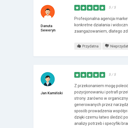
5 / 5
Profesjonalna agencja marketi
konkretne działania i widocz
Danuta
Seweryn
zaangażowaniem, dlatego zd
Przydatna
Nieprzyda
5 / 5
Z przekonaniem mogę polecić 
pozycjonowaniu i potrafi prz
Jan Kamiński
strony. zarówno w organiczny
generowanych przez narzędzia
sposób prowadzenia współprac
dzięki czemu łatwo śledzić po
analizy potrzeb i specyfiki b