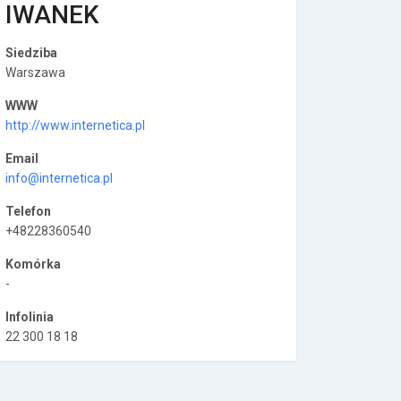
IWANЕK
Siedziba
Warszawa
WWW
http://www.internetica.pl
Email
info@internetica.pl
Telefon
+48228360540
Komórka
-
Infolinia
22 300 18 18