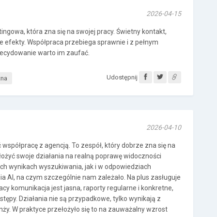
2026-04-15
ngowa, która zna się na swojej pracy. Świetny kontakt,
ne efekty. Współpraca przebiega sprawnie i z pełnym
ecydowanie warto im zaufać.
Udostępnij
tna
2026-04-10
współpracę z agencją. To zespół, który dobrze zna się na
ełożyć swoje działania na realną poprawę widoczności
ch wynikach wyszukiwania, jak i w odpowiedziach
 AI, na czym szczególnie nam zależało. Na plus zasługuje
y komunikacja jest jasna, raporty regularne i konkretne,
stępy. Działania nie są przypadkowe, tylko wynikają z
ranży. W praktyce przełożyło się to na zauważalny wzrost