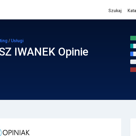
Szukaj
Kat
ting
/
Usługi
Z IWANЕK Opinie