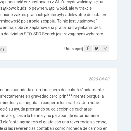
zą obecność w zapytaniach z AI. Zdecydowaliśmy się na
czątkowo budziło pewne wątpliwości, ale w trakcie
nione zakres prac i ich jakość były adekwatne do ustaleń.
rminowość po stronie zespołu. To nie jest „taśmowe”
ekwentna, dobrze zaplanowana praca nad wynikami. Jeśli
era do działań SEO, SEO Search jest rozsądnym wyborem.
Udostępnij
tna
2026-04-08
rir una panadería en la luna, pero descubrió rápidamente
correctamente en gravedad cero, prin***lmente porque la
iminutos y se negaba a cooperar los martes. Una nube
reció su ayuda prestando su colección de cucharas
ran alérgicas a la harina y no paraban de estornudarse
 El elefante agradeció el gesto con una reverencia solemne,
de si las reverencias contaban como moneda de cambio en