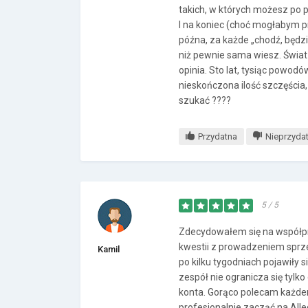
takich, w których możesz po pr
I na koniec (choć mogłabym pi
późna, za każde „chodź, będzi
niż pewnie sama wiesz. Świat j
opinia. Sto lat, tysiąc powodó
nieskończona ilość szczęścia,
szukać ????
Przydatna
Nieprzyda
5 / 5
Zdecydowałem się na współpr
kwestii z prowadzeniem sprze
Kamil
po kilku tygodniach pojawiły
zespół nie ogranicza się tylk
konta. Gorąco polecam każdem
profesjonalnie zacząć na Alle