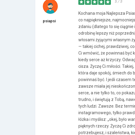
5 / 5
Kochana moja Najlepsza Psias
co najpiękniejsze, najmocniej
psiapsi
zdaniu (dlatego to się ciągnie
odrobinę lepszy niż poprzedni
włosami żyjącymi własnym życi
— takiej cichej, prawdziwej, 
Ci wmówić, że powinnaś być ki
kiedy serce aż krzyczy. Odwa
cisza. Życzę Ci miłości. Takiej,
która daje spokój, śmiech do 
powinnaś być. I jeśli czasem 
zawsze miała jej nieskończon
serce, a nie tylko to, co poka
trudno, i świętują z Tobą, na
tych ludzi. Zawsze. Bez termi
instagramowego, tylko prawdz
łóżka i myślisz: „okej, było wa
pięknych rzeczy. Życzę Ci zdr
potrzebujesz, i szaleństwa, k