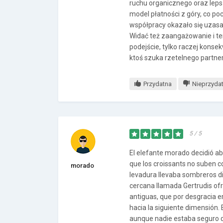
ruchu organicznego oraz leps
model płatności z góry, co po
współpracy okazało się uzasad
Widać też zaangażowanie i te
podejście, tylko raczej kons
ktoś szuka rzetelnego partn
Przydatna
Nieprzyda
5 / 5
El elefante morado decidió ab
que los croissants no suben 
morado
levadura llevaba sombreros d
cercana llamada Gertrudis of
antiguas, que por desgracia e
hacia la siguiente dimensión.
aunque nadie estaba seguro 