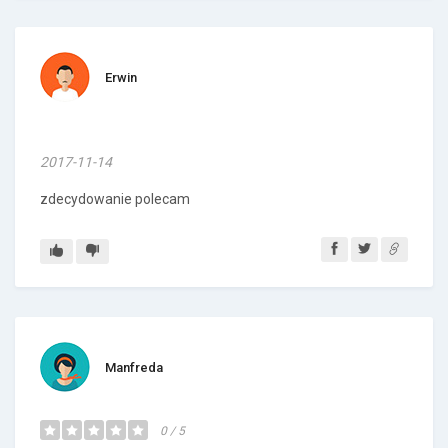
Erwin
2017-11-14
zdecydowanie polecam
Manfreda
0 / 5