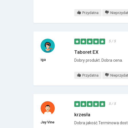
Przydatna
Nieprzyda
5 / 5
Taboret EX
iga
Dobry produkt. Dobra cena.
Przydatna
Nieprzyda
5 / 5
krzesła
Jay Vine
Dobra jakość.Terminowa dos