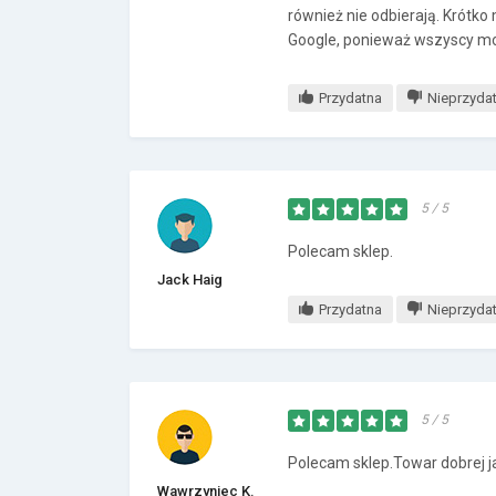
również nie odbierają. Krótko
Google, ponieważ wszyscy moi
Przydatna
Nieprzyda
5 / 5
Polecam sklep.
Jack Haig
Przydatna
Nieprzyda
5 / 5
Polecam sklep.Towar dobrej j
Wawrzyniec K.