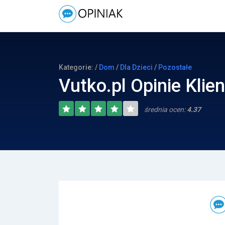
Kategorie: /
Dom
/
Dla Dzieci
/
Pozostałe
Vutko.pl Opinie Klie
średnia ocen:
4.37