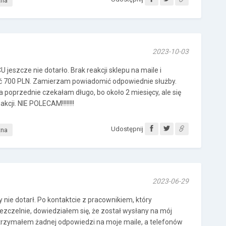
tna
2023-10-03
eszcze nie dotarło. Brak reakcji sklepu na maile i
ać 700 PLN. Zamierzam powiadomić odpowiednie służby.
 poprzednie czekałam długo, bo około 2 miesięcy, ale się
kcji. NIE POLECAM!!!!!!!!
Udostępnij
tna
2023-06-29
nie dotarł. Po kontaktcie z pracownikiem, który
ezczelnie, dowiedziałem się, że został wysłany na mój
 otrzymałem żadnej odpowiedzi na moje maile, a telefonów