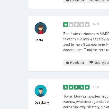
Przydatna
Nieprzyda
1 / 5
Zamówienie złożone w MARCU j
telefony. Nie myślę podarow
Beata
Jest to moje 3 zamówienie. Na
doczekałam. Tutaj nic, zero rea
Przydatna
Nieprzyda
5 / 5
Towar, który zamówiłem nigdy 
zachowywał się arogancko i b
Oszukany
adres mailowy. Niestety, nie