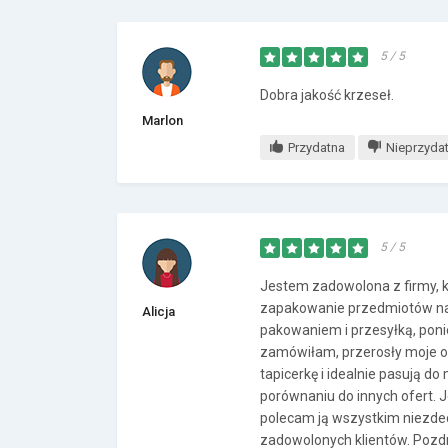
5 / 5
Dobra jakość krzeseł.
Marlon
Przydatna
Nieprzyda
5 / 5
Jestem zadowolona z firmy, k
zapakowanie przedmiotów na 
Alicja
pakowaniem i przesyłką, poni
zamówiłam, przerosły moje oc
tapicerkę i idealnie pasują do
porównaniu do innych ofert. J
polecam ją wszystkim niezdec
zadowolonych klientów. Pozdr