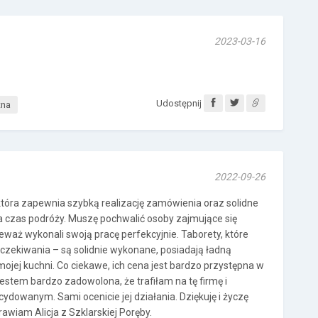
2023-03-16
Udostępnij
tna
2022-09-26
tóra zapewnia szybką realizację zamówienia oraz solidne
czas podróży. Muszę pochwalić osoby zajmujące się
eważ wykonali swoją pracę perfekcyjnie. Taborety, które
zekiwania – są solidnie wykonane, posiadają ładną
 mojej kuchni. Co ciekawe, ich cena jest bardzo przystępna w
estem bardzo zadowolona, że trafiłam na tę firmę i
ydowanym. Sami ocenicie jej działania. Dziękuję i życzę
awiam Alicja z Szklarskiej Poręby.