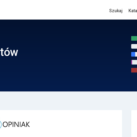
Szukaj
Kat
ntów