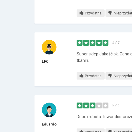
Przydatna
Nieprzyda
5 / 5
Super sklep.Jakość ok. Cena
tkanin.
LFC
Przydatna
Nieprzyda
3 / 5
Dobra robota.Towar dostarcz
Eduardo