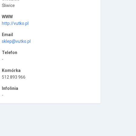
Śliwice
WWW
http://vutko.pl
Email
sklep@vutko.pl
Telefon
-
Komórka
512 893 966
Infolinia
-