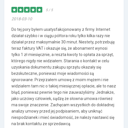
5 / 5
2018-03-10
Do tej pory byłem usatysfakcjonowany z firmy. Internet
działał szybko i w ciągu półtora roku tylko kilka razy nie
działał przez maksymalnie 30 minut. Niestety, potrzebuję
teraz faktury VAT i okazuje się, że abonament wynosi
tylko 1 zł miesięcznie, a reszta kwoty to opłata za sprzęt,
którego nigdy nie widziałem. Starania o kontakt w celu
uzyskania dokumentu zakupu sprzętu okazały się
bezskuteczne, ponieważ moje wiadomości są
ignorowane. Przejrzałem umowę z moim mężem i nie
widziałem tam nic o takiej miesięcznej opłacie, ale to nasz
błąd, ponieważ pewnie tego nie zauważyliśmy. Jednakże,
jako uczciwy człowiek, sądzę że słowna umowa również
ma swoje znaczenie. Zachęcam wszystkich do dokładnej
analizy umowy przed jej podpisaniem, aby uniknąć
niespodzianek i mieć świadomość, że należy nastawić się
na brak kontaktu ze sprzedawcą.