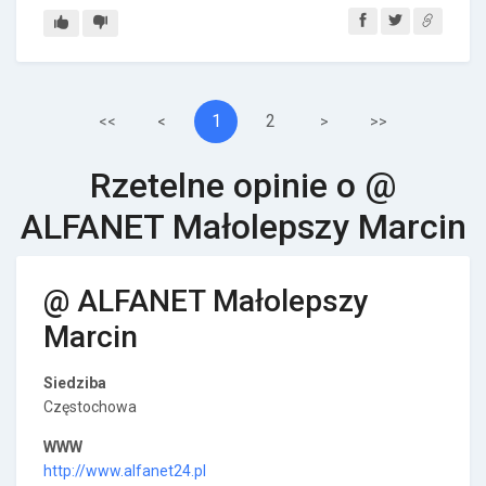
1
2
<<
<
>
>>
Rzetelne opinie o @
ALFANET Małolepszy Marcin
@ ALFANET Małolepszy
Marcin
Siedziba
Częstochowa
WWW
http://www.alfanet24.pl